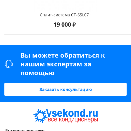
Площадь:
50 м²
Сплит-система CT-65L07+
19 000 ₽
63 900 ₽
Mdv MDSAF-24HRN1/MDOAF-24HN1
Напряжение:
220 В
Площадь:
70 м²
Вы можете обратиться к
нашим экспертам за
51 500 ₽
помощью
Kentatsu KSGB53HZAN1/KSRB53HZAN1
Напряжение:
220 В
Заказать консультацию
Площадь:
50 м²
59 140 ₽
Midea MSMBCU-18HRFN1(BW)/MOB02-19HFN1
Интернет магазин