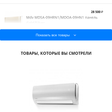
28 500 ₽
Mdv MDSA-09HRN1/MDOA-09HN1 панель
Gold/Silver
Напряжение:
220 В
Площадь:
25 м²
Показать все товары
46 100 ₽
ТОВАРЫ, КОТОРЫЕ ВЫ СМОТРЕЛИ
Kentatsu KSGB53HFAN1/KSRB53HFAN1
Напряжение:
220 В
Площадь:
50 м²
48 900 ₽
Mdv MDSAF-18HRN1/MDOAF-18HN1
Напряжение:
220 В