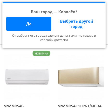
Ваш город — Королёв?
Главная
Производители
Quattroclima
Выбрать другой
MDV в Королёве
Да
город
От выбранного города зависят цены, наличие товара и
Фильтр
способы доставки
НОВИНКА
Mdv MDSAF-
Mdv MDSA-09HRN1/MDOA-