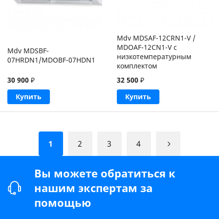
Mdv MDSAF-12CRN1-V /
MDOAF-12CN1-V с
Mdv MDSBF-
низкотемпературным
07HRDN1/MDOBF-07HDN1
комплектом
30 900
₽
32 500
₽
Купить
Купить
1
2
3
4
Вы можете обратиться к
нашим экспертам за
помощью