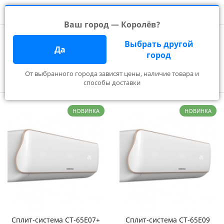
Ваш город — Королёв?
Главная
Производители
CENTEK
Выбрать другой
CENTEK в Королёве
Да
город
От выбранного города зависят цены, наличие товара и
Фильтр
способы доставки
НОВИНКА
НОВИНКА
Сплит-система CT-65E07+
Сплит-система CT-65E09