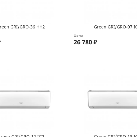
reen GRI/GRO-36 HH2
Green GRI/GRO-07 I
Цена
₽
26 780
₽
reen GRI/GRO-12 IG2
Green GRI/GRO-18 I