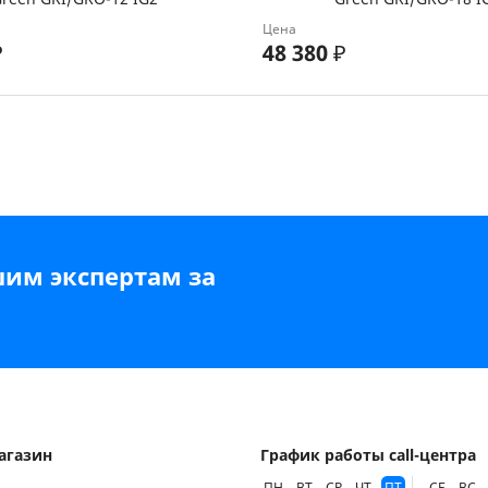
Цена
₽
48 380
₽
шим экспертам за
агазин
График работы call-центра
ПН
ВТ
СР
ЧТ
ПТ
СБ
ВС