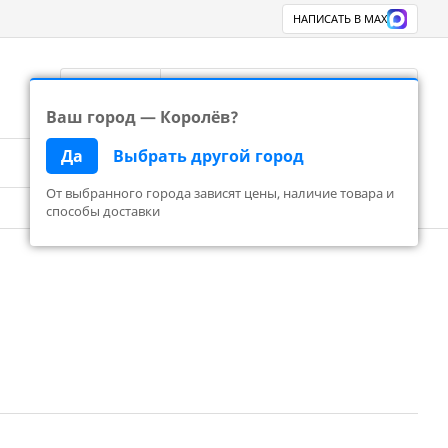
НАПИСАТЬ В MAX
Королёв
8 800 777 83 24
Перезвоните
Ваш город — Королёв?
Да
Выбрать другой город
Поиск
Корзина пуста
От выбранного города зависят цены, наличие товара и
способы доставки