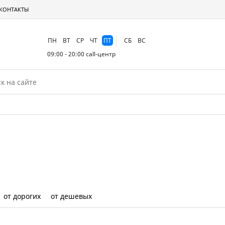
КОНТАКТЫ
ПН
ВТ
СР
ЧТ
ПТ
СБ
ВС
09:00 - 20:00
call-центр
от дорогих
от дешевых