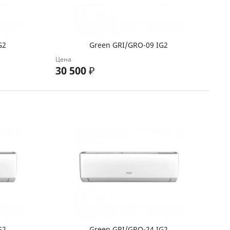
G2
Green GRI/GRO-09 IG2
Цена
30 500
₽
G2
Green GRI/GRO-24 IG2