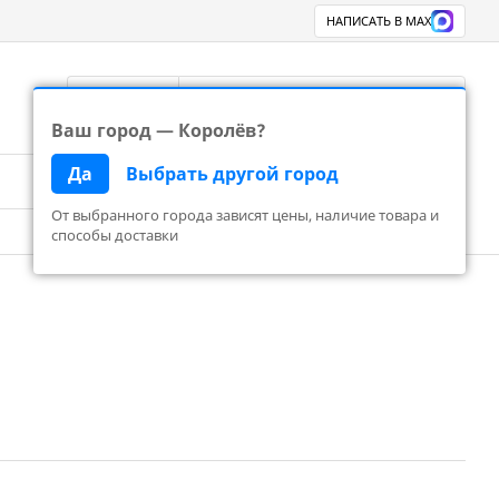
НАПИСАТЬ В MAX
Королёв
8 800 777 83 24
Перезвоните
Ваш город — Королёв?
Да
Выбрать другой город
Поиск
Корзина пуста
От выбранного города зависят цены, наличие товара и
способы доставки