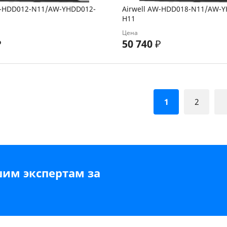
W-HDD012-N11/AW-YHDD012-
Airwell AW-HDD018-N11/AW-
H11
Цена
₽
50 740
₽
1
2
шим экспертам за