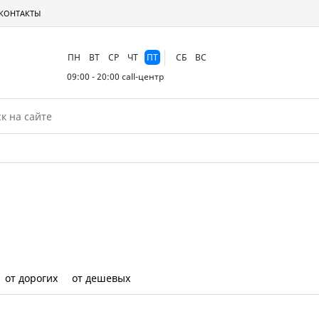
КОНТАКТЫ
ПН
ВТ
СР
ЧТ
ПТ
СБ
ВС
09:00 - 20:00
call-центр
от дорогих
от дешевых