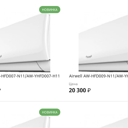
НОВИНКА
W-HFD007-N11/AW-YHFD007-H11
Airwell AW-HFD009-N11/AW-Y
Цена
₽
20 300
₽
НОВИНКА