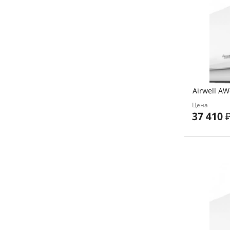
Airwell A
Цена
37 410