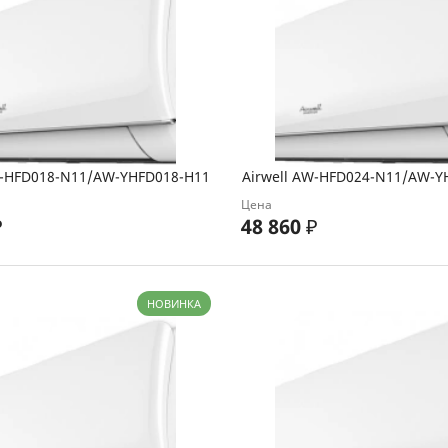
W-HFD018-N11/AW-YHFD018-H11
Airwell AW-HFD024-N11/AW-Y
Цена
₽
48 860
₽
НОВИНКА