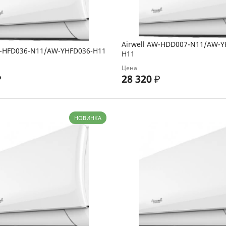
Airwell AW-HDD007-N11/AW-
W-HFD036-N11/AW-YHFD036-H11
H11
Цена
₽
28 320
₽
НОВИНКА