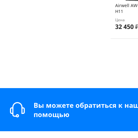
Airwell A
H11
Цена
32 450
Вы можете обратиться к на
помощью