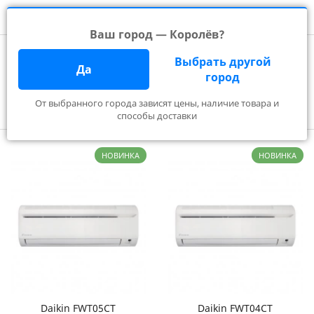
Ваш город — Королёв?
Главная
Каталог
Фанкойлы
Настенные
Выбрать другой
Настенные фанкойлы в Королёве
Да
город
От выбранного города зависят цены, наличие товара и
Фильтр
способы доставки
НОВИНКА
НОВИНКА
Daikin FWT05CT
Daikin FWT04CT